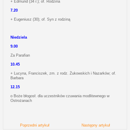
+ Edmund (34 r.); of. Rodzina
7.20
+ Eugeniusz (30); of. Syn z rodziną
Niedziela
9.00
Za Parafian
10.45
+ Lucyna, Franciszek, zm. z rodz. Żukowskich i Nazarków; of.
Barbara
12.15
o Boże błogosł. dla uczestników czuwania modlitewnego w
Ostrożanach
Poprzedni artykuł
Następny artykuł