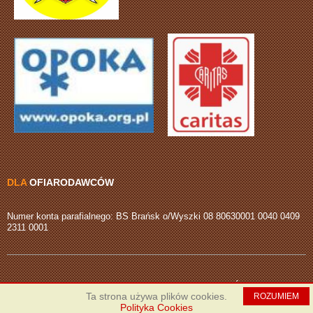
DLA
OFIARODAWCÓW
Numer konta parafialnego: BS Brańsk o/Wyszki 08 80630001 0040 0409
2311 0001
COPYRIGHT © 2026 PARAFIA RZYMSKOKATOLICKA PW. ŚW. ANDRZEJA
Ta strona używa plików cookies.
ROZUMIEM
APOSTOŁA W WYSZKACH
Polityka Cookies