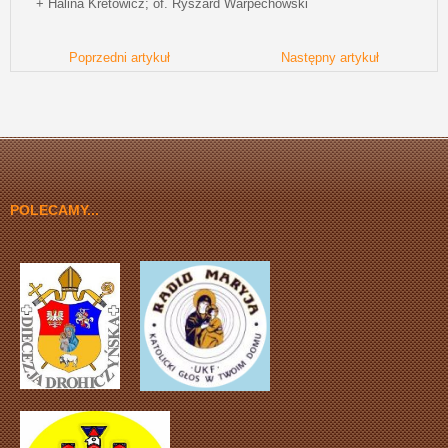
+ Halina Kretowicz; of. Ryszard Warpechowski
Poprzedni artykuł
Następny artykuł
POLECAMY...