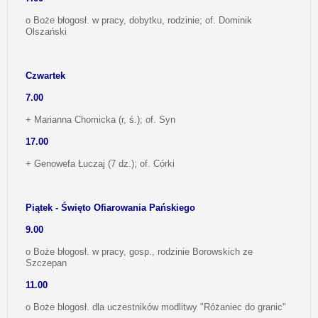
o Boże błogosł. w pracy, dobytku, rodzinie; of. Dominik
Olszański
Czwartek
7.00
+ Marianna Chomicka (r, ś.); of. Syn
17.00
+ Genowefa Łuczaj (7 dz.); of. Córki
Piątek - Święto Ofiarowania Pańskiego
9.00
o Boże błogosł. w pracy, gosp., rodzinie Borowskich ze
Szczepan
11.00
o Boże blogosł. dla uczestników modlitwy "Różaniec do granic"