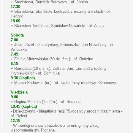
+ Stanisława, Dominik Borowscy - of. Janina
17.30
+ Stanisława, Stanisław, Leokadia z rodziny Górskich - of.
Henryk
18.00
+ Stanisław Tymosiak, Stanisław Niewiński - of. Alicja
Sobota
7.00
+ Julia, Józef Leszczyńscy, Franciszka, Jan Niewińscy - of.
Wnuczka
7.45
+ Felicja Mierzwińska (30 dz. śm.) - of. Rodzina
8.15
+ Romualda (10 r. śm.), Delfina, Jan, Edmund z rodziny
Hryniewickich - of. Dominika
9.30 (kaplica)
+ Marcin Sadowski (ur.) - of. Uczestnicy modlitwy różańcowej
Niedziela
9.00
+ Regina Miluska (1 r. śm.) - of. Rodzina
10.45 (kaplica)
- Dziękczynno - błagalna z racji 75 rocznicy urodzin Kazimierza -
of. Dzieci
12.15
- W intencji druhów strażaków z terenu gminy z racji
wspomnienia św. Floriana