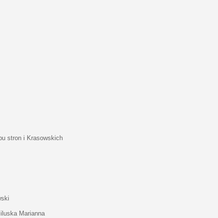
bu stron i Krasowskich
wski
 Miluska Marianna