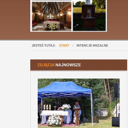
JESTEŚ TUTAJ:
START
»
INTENCJE MSZALNE
ZDJĘCIA
NAJNOWSZE