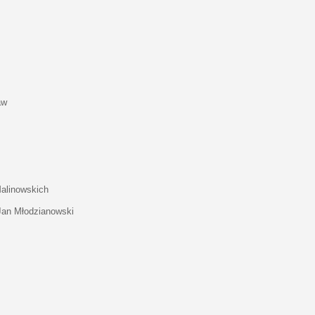
aw
Malinowskich
 Jan Młodzianowski