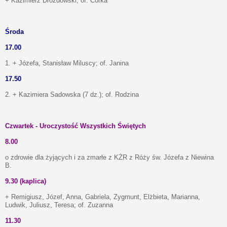
+ Kazimierz Drozdowski; of. Córka
Środa
17.00
1. + Józefa, Stanisław Miluscy; of. Janina
17.50
2. + Kazimiera Sadowska (7 dz.); of. Rodzina
Czwartek - Uroczystość Wszystkich Świętych
8.00
o zdrowie dla żyjących i za zmarłe z KŻR z Róży św. Józefa z Niewina
B.
9.30 (kaplica)
+ Remigiusz, Józef, Anna, Gabriela, Zygmunt, Elżbieta, Marianna,
Ludwik, Juliusz, Teresa; of. Zuzanna
11.30