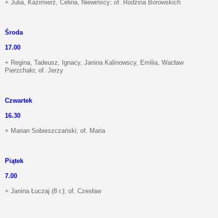
+ Julia, Kazimierz, Celina, Niewińscy; of. Rodzina Borowskich
Środa
17.00
+ Regina, Tadeusz, Ignacy, Janina Kalinowscy, Emilia, Wacław
Pierzchało; of. Jerzy
Czwartek
16.30
+ Marian Sobieszczański; of. Maria
Piątek
7.00
+ Janina Łuczaj (8 r.); of. Czesław