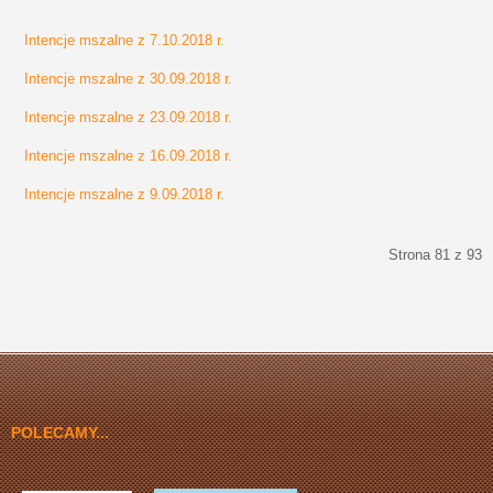
Intencje mszalne z 7.10.2018 r.
Intencje mszalne z 30.09.2018 r.
Intencje mszalne z 23.09.2018 r.
Intencje mszalne z 16.09.2018 r.
Intencje mszalne z 9.09.2018 r.
Strona 81 z 93
start
Poprzedni artykuł
76
77
78
79
80
81
82
83
84
85
Następny artykuł
koniec
POLECAMY...