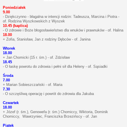
Poniedziałek
9.00
- Dziękczynno - błagalna w intencji rodzin: Tadeusza, Marcina i Piotra -
of. Rodzina Wyszkowskich z Wyszek
10.45 (kaplica)
- O zdrowie i Boże błogosławieństwo dla wnuków i prawnuków - of. Halina
18.00
+ Zofia, Stanisław, Jan z rodziny Dębców - of. Janina
Wtorek
18.00
+ Jan Chomicki (15 r. śm.) - of. Zdzisław
18.45
- O łaskę powrotu do zdrowia i pełni sił dla Heleny - of. Sąsiadki
Środa
7.00
+ Marian Sobieszczański - of. Maria
7.30
- O szczęśliwą operację i powrót do zdrowia dla Jakuba
Czwartek
18.00
+ Józef (r. śm.), Genowefa (r. śm.) Chomiccy, Wiktoria, Dominik
Chomiccy, Wawrzyniec, Franciszka Brzezińscy - of. Jan
Piątek