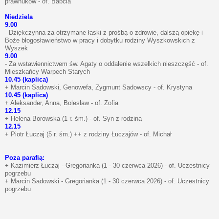
prawnuków - of. Babcia
Niedziela
9.00
- Dziękczynna za otrzymane łaski z prośbą o zdrowie, dalszą opiekę i
Boże błogosławieństwo w pracy i dobytku rodziny Wyszkowskich z
Wyszek
9.00
- Za wstawiennictwem św. Agaty o oddalenie wszelkich nieszczęść - of.
Mieszkańcy Warpech Starych
10.45 (kaplica)
+ Marcin Sadowski, Genowefa, Zygmunt Sadowscy - of. Krystyna
10.45 (kaplica)
+ Aleksander, Anna, Bolesław - of. Zofia
12.15
+ Helena Borowska (1 r. śm.) - of. Syn z rodziną
12.15
+ Piotr Łuczaj (5 r. śm.) ++ z rodziny Łuczajów - of. Michał
Poza parafią:
+ Kazimierz Łuczaj - Gregorianka (1 - 30 czerwca 2026) - of. Uczestnicy
pogrzebu
+ Marcin Sadowski - Gregorianka (1 - 30 czerwca 2026) - of. Uczestnicy
pogrzebu