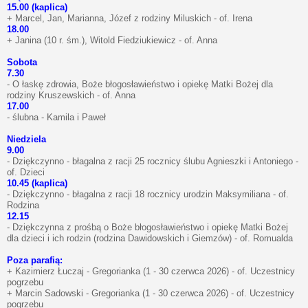
15.00 (kaplica)
+ Marcel, Jan, Marianna, Józef z rodziny Miluskich - of. Irena
18.00
+ Janina (10 r. śm.), Witold Fiedziukiewicz - of. Anna
Sobota
7.30
- O łaskę zdrowia, Boże błogosławieństwo i opiekę Matki Bożej dla
rodziny Kruszewskich - of. Anna
17.00
- ślubna - Kamila i Paweł
Niedziela
9.00
- Dziękczynno - błagalna z racji 25 rocznicy ślubu Agnieszki i Antoniego -
of. Dzieci
10.45 (kaplica)
- Dziękczynno - błagalna z racji 18 rocznicy urodzin Maksymiliana - of.
Rodzina
12.15
- Dziękczynna z prośbą o Boże błogosławieństwo i opiekę Matki Bożej
dla dzieci i ich rodzin (rodzina Dawidowskich i Giemzów) - of. Romualda
Poza parafią:
+ Kazimierz Łuczaj - Gregorianka (1 - 30 czerwca 2026) - of. Uczestnicy
pogrzebu
+ Marcin Sadowski - Gregorianka (1 - 30 czerwca 2026) - of. Uczestnicy
pogrzebu