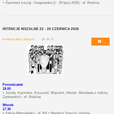
+ Kazimierz Łuczaj - Gregorianka (1 - 30 lipca 2026) - of. Rodzina
INTENCJE MSZALNE 22 - 28 CZERWCA 2026
in
Intencje Mszy Świętych
26. 06. 21
Poniedziałek
18.00
+ Józefa, Kazimierz, Krzysztof, Wojciech, Henryk, Mirosława z rodziny
Zaniewskich - of. Rodzina
Wtorek
17.30
+ Felicja Mierzwińska - of. KR z Warpech Starych i rodzina