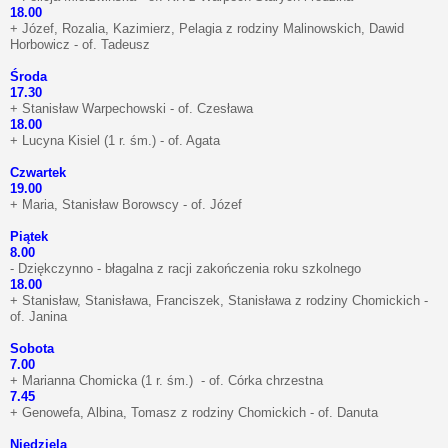
18.00
+ Józef, Rozalia, Kazimierz, Pelagia z rodziny Malinowskich, Dawid
Horbowicz - of. Tadeusz
Środa
17.30
+ Stanisław Warpechowski - of. Czesława
18.00
+ Lucyna Kisiel (1 r. śm.) - of. Agata
Czwartek
19.00
+ Maria, Stanisław Borowscy - of. Józef
Piątek
8.00
- Dziękczynno - błagalna z racji zakończenia roku szkolnego
18.00
+ Stanisław, Stanisława, Franciszek, Stanisława z rodziny Chomickich -
of. Janina
Sobota
7.00
+ Marianna Chomicka (1 r. śm.) - of. Córka chrzestna
7.45
+ Genowefa, Albina, Tomasz z rodziny Chomickich - of. Danuta
Niedziela