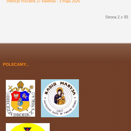
Intencje mszalne 27 kwietnia - 3 maja 2026
Strona 2 z 93
start
Poprzedni artykuł
1
2
3
4
5
6
7
8
9
10
Następny artykuł
koniec
POLECAMY...