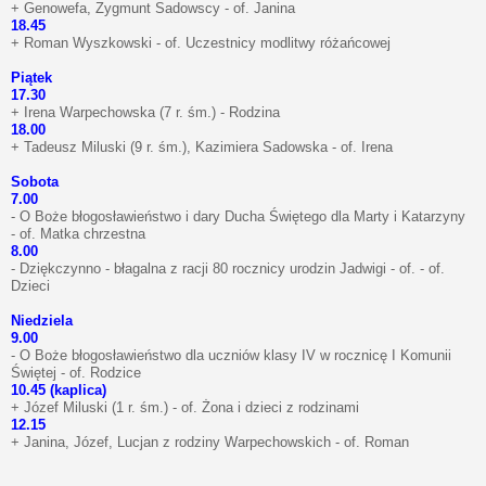
+ Genowefa, Zygmunt Sadowscy - of. Janina
18.45
+ Roman Wyszkowski - of. Uczestnicy modlitwy różańcowej
Piątek
17.30
+ Irena Warpechowska (7 r. śm.) - Rodzina
18.00
+ Tadeusz Miluski (9 r. śm.), Kazimiera Sadowska - of. Irena
Sobota
7.00
- O Boże błogosławieństwo i dary Ducha Świętego dla Marty i Katarzyny
- of. Matka chrzestna
8.00
- Dziękczynno - błagalna z racji 80 rocznicy urodzin Jadwigi - of. - of.
Dzieci
Niedziela
9.00
- O Boże błogosławieństwo dla uczniów klasy IV w rocznicę I Komunii
Świętej - of. Rodzice
10.45 (kaplica)
+ Józef Miluski (1 r. śm.) - of. Żona i dzieci z rodzinami
12.15
+ Janina, Józef, Lucjan z rodziny Warpechowskich - of. Roman