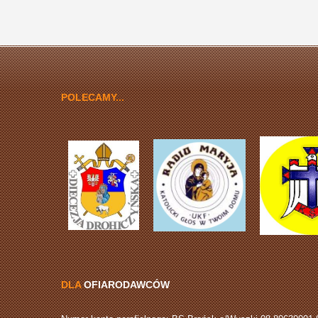
POLECAMY...
DLA
OFIARODAWCÓW