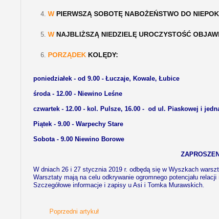
W
PIERWSZĄ SOBOTĘ NABOŻEŃSTWO DO NIEPOKA
W
NAJBLIŻSZĄ NIEDZIELĘ UROCZYSTOŚĆ OBJAWI
PORZĄDEK
KOLĘDY:
poniedziałek - od 9.00 - Łuczaje, Kowale, Łubice
środa - 12.00 - Niewino Leśne
czwartek - 12.00 - kol. Pulsze, 16.00 - od ul. Piaskowej i je
Piątek - 9.00 - Warpechy Stare
Sobota - 9.00 Niewino Borowe
ZAPROSZEN
W dniach 26 i 27 stycznia 2019 r. odbędą się w Wyszkach warsz
Warsztaty mają na celu odkrywanie ogromnego potencjału relacji m
Szczegółowe informacje i zapisy u Asi i Tomka Murawskich.
Poprzedni artykuł