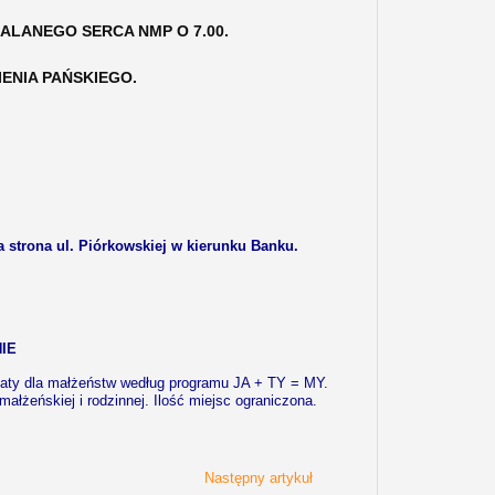
LANEGO SERCA NMP O 7.00.
ENIA PAŃSKIEGO.
dna strona ul. Piórkowskiej w kierunku Banku.
IE
taty dla małżeństw według programu JA + TY = MY.
ałżeńskiej i rodzinnej. Ilość miejsc ograniczona.
Następny artykuł