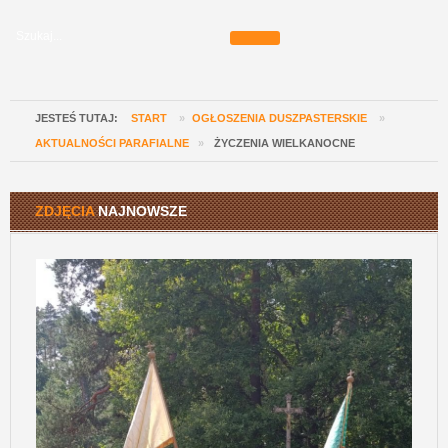
JESTEŚ TUTAJ:
START
»
OGŁOSZENIA DUSZPASTERSKIE
»
AKTUALNOŚCI PARAFIALNE
»
ŻYCZENIA WIELKANOCNE
ZDJĘCIA
NAJNOWSZE