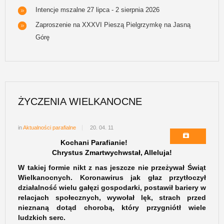
Intencje mszalne 27 lipca - 2 sierpnia 2026
Zaproszenie na XXXVI Pieszą Pielgrzymkę na Jasną
Górę
ŻYCZENIA WIELKANOCNE
in
Aktualności parafialne
20. 04. 11
Kochani Parafianie!
Chrystus Zmartwychwstał, Alleluja!
W takiej formie nikt z nas jeszcze nie przeżywał Świąt
Wielkanocnych. Koronawirus jak głaz przytłoczył
działalność wielu gałęzi gospodarki, postawił bariery w
relacjach społecznych, wywołał lęk, strach przed
nieznaną dotąd chorobą, który przygniótł wiele
ludzkich serc.