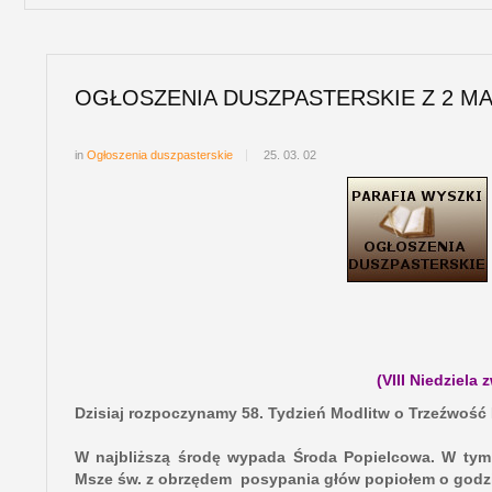
OGŁOSZENIA DUSZPASTERSKIE Z 2 MA
in
Ogłoszenia duszpasterskie
25. 03. 02
(VIII Niedziela 
Dzisiaj rozpoczynamy 58. Tydzień Modlitw o Trzeźwość 
W najbliższą środę wypada Środa Popielcowa. W tym 
Msze św. z obrzędem posypania głów popiołem o godzini