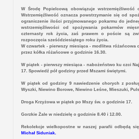
W Środę Popielcową obowiązuje wstrzemięźliwość
Wstrzemięźliwość oznacza powstrzymanie się od spo
ograniczenie ilości przyjmowanego pokarmu do jedne
wstrzemięźliwości od spożywania pokarmów mięs
czternasty rok życia, zaś prawem o poście są zwi
rozpoczęcia sześćdziesiątego roku życia.
W czwartek - pierwszy miesiąca - modlitwa różańcowa
przez kółka różańcowe o godzinie 16.30.
W piątek - pierwszy miesiąca - nabożeństwo ku czci Na
17. Spowiedź pół godziny przed Mszami świętymi.
W piątek od godziny 9 nawiedzenie chorych z posłu
Wyszki, Niewino Borowe, Niewino Leśne, Mieszuki, Puls
Droga Krzyżowa w piątek po Mszy św. o godzinie 17.
Gorzkie Żale w niedzielę o godzinie 8.40 i 12.00.
Rekolekcje wielkopostne w naszej parafii odbędą si
Michał Siduniak.