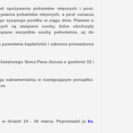
 od spożywania pokarmów mięsnych i post.
żywania pokarmów mięsnych, a post oznacza
go sycącego posiłku w ciągu dnia. Prawem o
nych są związane osoby, które ukończyły
ązane wszystkie osoby pełnoletnie, aż do
 o powołania kapłańskie i zakonne prowadzona
jświętszego Serca Pana Jezusa o godzinie 15 i
gą sakramentalną w następującym porządku:
ze.
ę w dniach 14 - 16 marca. Poprowadzi je
ks.