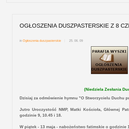
OGŁOSZENIA DUSZPASTERSKIE Z 8 CZ
in
Ogłoszenia duszpasterskie
25. 06. 09
(Niedziela Zesłania D
Dzisiaj za odmówienie hymnu "O Stworzycielu Duchu p
Jutro Uroczystość NMP, Matki Kościoła, Głównej Patr
godzinie 9, 10.45 i 18.
W piątek - 13 maja - nabożeństwo fatimskie o godzinie 