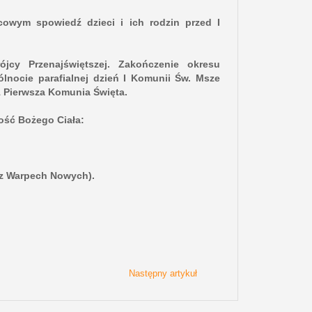
owym spowiedź dzieci i ich rodzin przed I
ójcy Przenajświętszej. Zakończenie okresu
lnocie parafialnej dzień I Komunii Św. Msze
11 Pierwsza Komunia Święta.
ość Bożego Ciała:
i z Warpech Nowych).
Następny artykuł