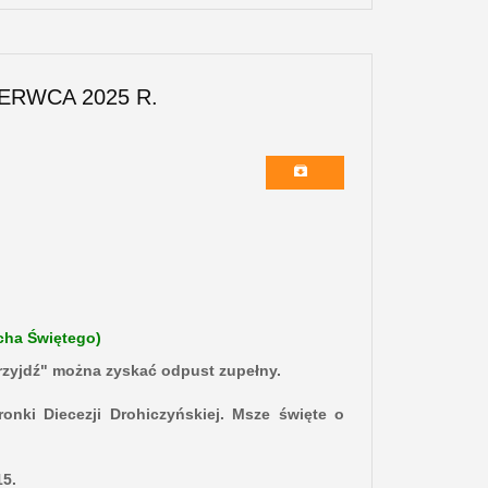
ERWCA 2025 R.
ucha Świętego)
rzyjdź" można zyskać odpust zupełny.
onki Diecezji Drohiczyńskiej. Msze święte o
15.