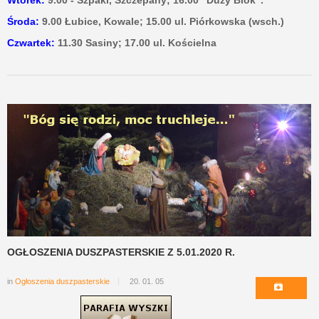
Wtorek:
9.00 - Szpaki, Szczepany; 16.00 "Duży Blok".
Środa:
9.00 Łubice, Kowale; 15.00 ul. Piórkowska (wsch.)
Czwartek:
11.30 Sasiny; 17.00 ul. Kościelna
OGŁOSZENIA DUSZPASTERSKIE Z 5.01.2020 R.
in
Ogłoszenia duszpasterskie
20. 01. 05