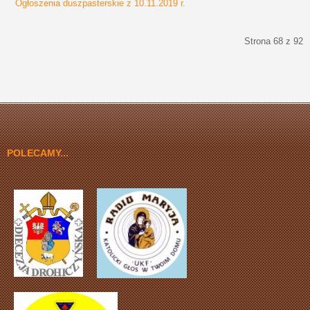
Ogłoszenia duszpasterskie z 10.11.2019 r.
Strona 68 z 92
start
Poprzedni artykuł
63
64
65
66
67
68
69
70
71
72
Następny artykuł
koniec
POLECAMY...