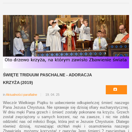
ŚWIĘTE TRIDUUM PASCHALNE - ADORACJA
KRZYŻA (2019)
in
Aktualności parafialne
19. 04. 25
Wieczór Wielkiego Piątku to uobecnienie odkupieńczej śmierć naszego
Pana Jezusa Chrystusa. Nie sprawuje się dzisiaj ofiary eucharystycznej.
W dniu męki Pana grzech i śmierć zostały pokonane na krzyżu. Grzech
został zwyciężony u samych korzeni, raz na zawsze, i nic nie zdoła
oddzielić nas od miłości Boga, która jest w Jezusie Chrystusie. Dlatego
również dzisiaj, rozważając otchłań męki i osamotnienia naszego
Zbawiciela, możemy korzystać z owoców Jego śmierci ? zwycięstwa, i