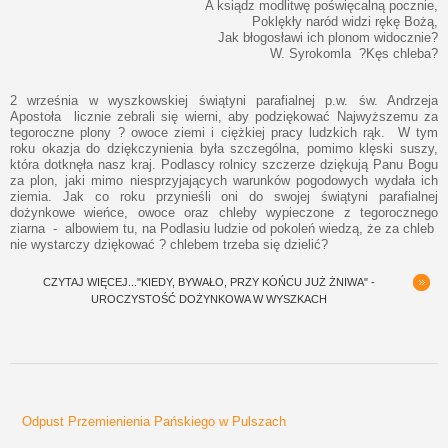
A ksiądz modlitwę poświęcalną pocznie,
Poklękły naród widzi rękę Bożą,
Jak błogosławi ich plonom widocznie?
W. Syrokomla ?Kęs chleba?
2 września w wyszkowskiej świątyni parafialnej p.w. św. Andrzeja
Apostoła licznie zebrali się wierni, aby podziękować Najwyższemu za
tegoroczne plony ? owoce ziemi i ciężkiej pracy ludzkich rąk. W tym
roku okazja do dziękczynienia była szczególna, pomimo klęski suszy,
która dotknęła nasz kraj. Podlascy rolnicy szczerze dziękują Panu Bogu
za plon, jaki mimo niesprzyjających warunków pogodowych wydała ich
ziemia. Jak co roku przynieśli oni do swojej świątyni parafialnej
dożynkowe wieńce, owoce oraz chleby wypieczone z tegorocznego
ziarna - albowiem tu, na Podlasiu ludzie od pokoleń wiedzą, że za chleb
nie wystarczy dziękować ? chlebem trzeba się dzielić?
CZYTAJ WIĘCEJ..."KIEDY, BYWAŁO, PRZY KOŃCU JUŻ ŻNIWA" -
UROCZYSTOŚĆ DOŻYNKOWA W WYSZKACH
Odpust Przemienienia Pańskiego w Pulszach