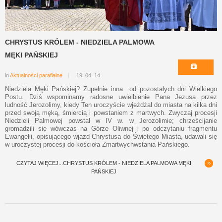
CHRYSTUS KRÓLEM - NIEDZIELA PALMOWA
MĘKI PAŃSKIEJ
in
Aktualności parafialne
19. 04. 14
Niedziela Męki Pańskiej? Zupełnie inna od pozostałych dni Wielkiego
Postu. Dziś wspominamy radosne uwielbienie Pana Jezusa przez
ludność Jerozolimy, kiedy Ten uroczyście wjeżdżał do miasta na kilka dni
przed swoją męką, śmiercią i powstaniem z martwych. Zwyczaj procesji
Niedzieli Palmowej powstał w IV w. w Jerozolimie; chrześcijanie
gromadzili się wówczas na Górze Oliwnej i po odczytaniu fragmentu
Ewangelii, opisującego wjazd Chrystusa do Świętego Miasta, udawali się
w uroczystej procesji do kościoła Zmartwychwstania Pańskiego.
CZYTAJ WIĘCEJ...CHRYSTUS KRÓLEM - NIEDZIELA PALMOWA MĘKI
PAŃSKIEJ