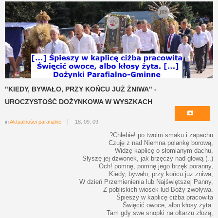
"KIEDY, BYWAŁO, PRZY KOŃCU JUŻ ŻNIWA" -
UROCZYSTOŚĆ DOŻYNKOWA W WYSZKACH
in
Aktualności parafialne
18. 09. 09
?Chlebie! po twoim smaku i zapachu
Czuję z nad Niemna polankę borową,
Widzę kaplicę o słomianym dachu,
Słyszę jej dzwonek, jak brzęczy nad głową (..)
Och! pomnę, pomnę jego brzęk poranny,
Kiedy, bywało, przy końcu już żniwa,
W dzień Przemienienia lub Najświętszej Panny,
Z pobliskich wiosek lud Boży zwoływa.
Śpieszy w kaplicę ciżba pracowita
Święcić owoce, albo kłosy żyta.
Tam gdy swe snopki na ołtarzu złożą,