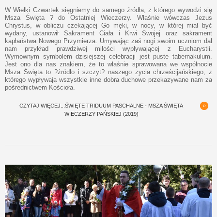
W Wielki Czwartek sięgniemy do samego źródła, z którego wywodzi się
Msza Święta ? do Ostatniej Wieczerzy. Właśnie wówczas Jezus
Chrystus, w obliczu czekającej Go męki, w nocy, w której miał być
wydany, ustanowił Sakrament Ciała i Krwi Swojej oraz sakrament
kapłaństwa Nowego Przymierza. Umywając zaś nogi swoim uczniom dał
nam przykład prawdziwej miłości wypływającej z Eucharystii.
Wymownym symbolem dzisiejszej celebracji jest puste tabernakulum.
Jest ono dla nas znakiem, że to właśnie sprawowana we wspólnocie
Msza Święta to ?źródło i szczyt? naszego życia chrześcijańskiego, z
którego wypływają wszystkie inne dobra duchowe przekazywane nam za
pośrednictwem Kościoła.
CZYTAJ WIĘCEJ...ŚWIĘTE TRIDUUM PASCHALNE - MSZA ŚWIĘTA
WIECZERZY PAŃSKIEJ (2019)