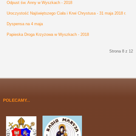
Odpust św. Anny w Wyszkach - 2018
Uroczystość Najświętszego Ciała i Krwi Chrystusa - 31 maja 2018 r.
Dyspensa na 4 maja
Papieska Droga Krzyżowa w Wyszkach - 2018
Strona 8 z 12
start
Poprzedni artykuł
3
4
5
6
7
8
9
10
11
12
Następny artykuł
koniec
POLECAMY...