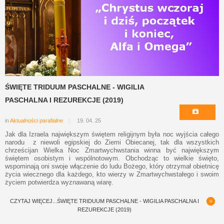
ŚWIĘTE TRIDUUM PASCHALNE - WIGILIA
PASCHALNA I REZUREKCJE (2019)
in
Aktualności parafialne
19. 04. 25
Jak dla Izraela największym świętem religijnym była noc wyjścia całego
narodu z niewoli egipskiej do Ziemi Obiecanej, tak dla wszystkich
chrześcijan Wielka Noc Zmartwychwstania winna być największym
świętem osobistym i wspólnotowym. Obchodząc to wielkie święto,
wspominają oni swoje włączenie do ludu Bożego, który otrzymał obietnicę
życia wiecznego dla każdego, kto wierzy w Zmartwychwstałego i swoim
życiem potwierdza wyznawaną wiarę.
CZYTAJ WIĘCEJ...ŚWIĘTE TRIDUUM PASCHALNE - WIGILIA PASCHALNA I
REZUREKCJE (2019)