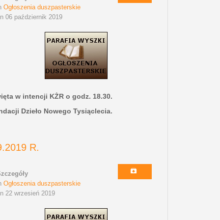
n
Ogłoszenia duszpasterskie
n 06 październik 2019
ęta w intencji KŻR o godz. 18.30.
undacji Dzieło Nowego Tysiąclecia.
.2019 R.
Szczegóły
n
Ogłoszenia duszpasterskie
n 22 wrzesień 2019