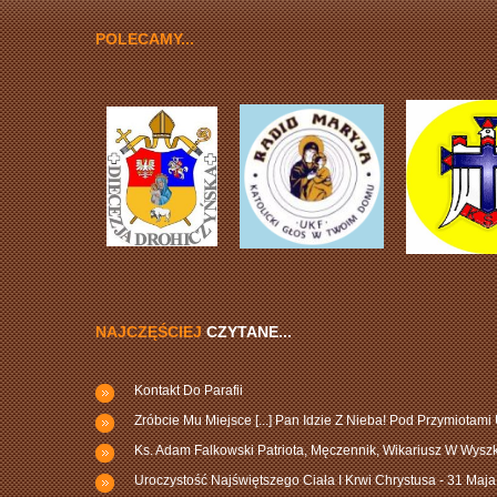
POLECAMY...
NAJCZĘŚCIEJ
CZYTANE...
Kontakt Do Parafii
Zróbcie Mu Miejsce [...] Pan Idzie Z Nieba! Pod Przymiotami
Ks. Adam Falkowski Patriota, Męczennik, Wikariusz W Wys
Uroczystość Najświętszego Ciała I Krwi Chrystusa - 31 Maja