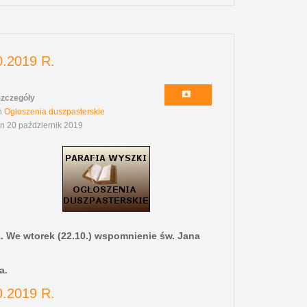
.2019 R.
zczegóły
n
Ogłoszenia duszpasterskie
n 20 październik 2019
1. We wtorek (22.10.) wspomnienie św. Jana
a.
.2019 R.