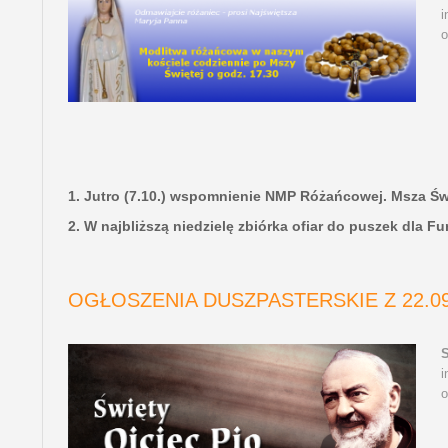
i
o
1. Jutro (7.10.) wspomnienie NMP Różańcowej. Msza Świ
2. W najbliższą niedzielę zbiórka ofiar do puszek dla F
OGŁOSZENIA DUSZPASTERSKIE Z 22.09
i
o