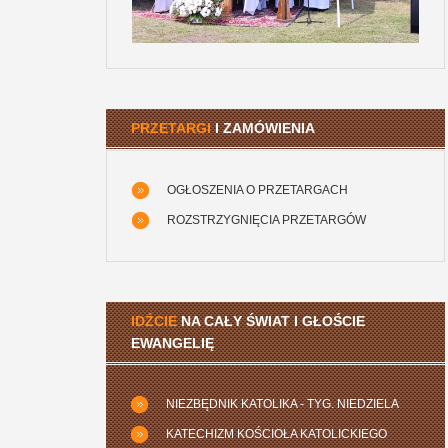
PRZETARGI
I ZAMÓWIENIA
OGŁOSZENIA O PRZETARGACH
ROZSTRZYGNIĘCIA PRZETARGÓW
IDŹCIE
NA CAŁY ŚWIAT I GŁOŚCIE
EWANGELIĘ
NIEZBĘDNIK KATOLIKA - TYG. NIEDZIELA
KATECHIZM KOŚCIOŁA KATOLICKIEGO