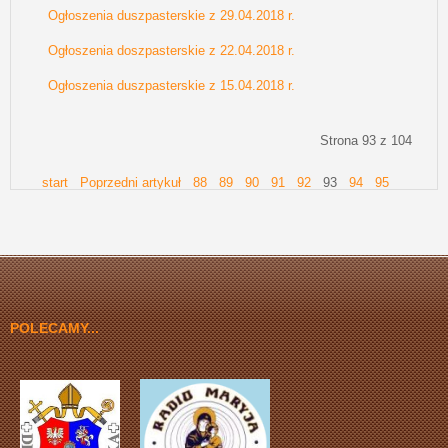
Ogłoszenia duszpasterskie z 29.04.2018 r.
Ogłoszenia doszpasterskie z 22.04.2018 r.
Ogłoszenia duszpasterskie z 15.04.2018 r.
Strona 93 z 104
start
Poprzedni artykuł
88
89
90
91
92
93
94
95
96
97
Następny artykuł
koniec
POLECAMY...