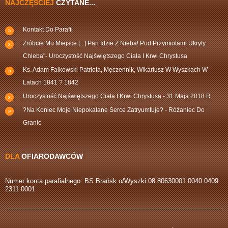
NAJCZĘŚCIEJ
CZYTANE...
Kontakt Do Parafii
Zróbcie Mu Miejsce [...] Pan Idzie Z Nieba! Pod Przymiotami Ukryty
Chleba"- Uroczystość Najświętszego Ciała I Krwi Chrystusa
Ks. Adam Falkowski Patriota, Męczennik, Wikariusz W Wyszkach W
Latach 1841 ? 1842
Uroczystość Najświętszego Ciała I Krwi Chrystusa - 31 Maja 2018 R.
?Na Koniec Moje Niepokalane Serce Zatryumfuje? - Różaniec Do
Granic
DLA
OFIARODAWCÓW
Numer konta parafialnego: BS Brańsk o/Wyszki 08 80630001 0040 0409
2311 0001