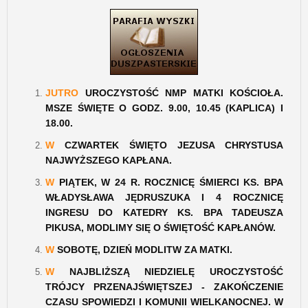
JUTRO
UROCZYSTOŚĆ NMP MATKI KOŚCIOŁA.
MSZE ŚWIĘTE O GODZ. 9.00, 10.45 (KAPLICA) I
18.00.
W
CZWARTEK ŚWIĘTO JEZUSA CHRYSTUSA
NAJWYŻSZEGO KAPŁANA.
W
PIĄTEK, W 24 R. ROCZNICĘ ŚMIERCI KS. BPA
WŁADYSŁAWA JĘDRUSZUKA I 4 ROCZNICĘ
INGRESU DO KATEDRY KS. BPA TADEUSZA
PIKUSA, MODLIMY SIĘ O ŚWIĘTOŚĆ KAPŁANÓW.
W
SOBOTĘ, DZIEŃ MODLITW ZA MATKI.
W
NAJBLIŻSZĄ NIEDZIELĘ UROCZYSTOŚĆ
TRÓJCY PRZENAJŚWIĘTSZEJ - ZAKOŃCZENIE
CZASU SPOWIEDZI I KOMUNII WIELKANOCNEJ. W