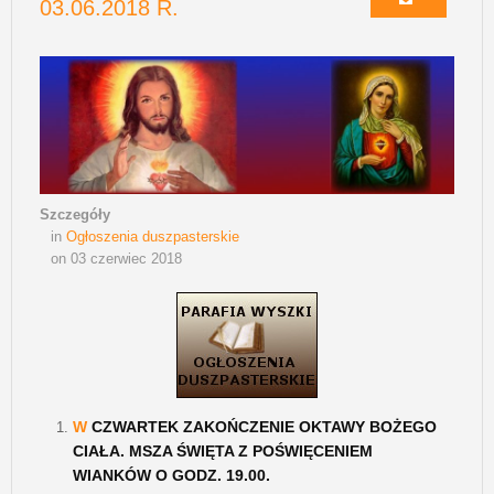
03.06.2018 R.
Szczegóły
in
Ogłoszenia duszpasterskie
on 03 czerwiec 2018
W
CZWARTEK ZAKOŃCZENIE OKTAWY BOŻEGO
CIAŁA. MSZA ŚWIĘTA Z POŚWIĘCENIEM
WIANKÓW O GODZ. 19.00.