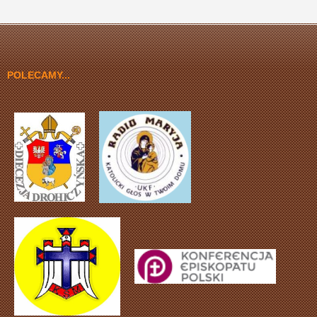
Następny artykuł
koniec
POLECAMY...