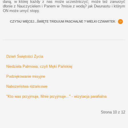
daną, w której każdy z nas może uczestniczyć; może też zanurzyć
dłonie z Nauczycielem i Panem w ?misie z wodą? jak Dwunastu i którym
ON może umyć stopy.
CZYTAJ WIĘCEJ...ŚWIĘTE TRIDUUM PASCHALNE ? WIELKI CZWARTEK
Dzień Świętości Życia
Niedziela Palmowa, czyli Męki Pańskiej
Podziękowanie misyjne
Nabożeństwa różańcowe
"Kto was przyjmuje, Mnie przyjmuje..." - wizytacja parafialna
Strona 10 z 12
start
Poprzedni artykuł
3
4
5
6
7
8
9
10
11
12