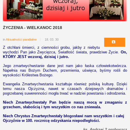
ŻYCZENIA - WIELKANOC 2018
in
Aktualności parafialne
18. 03. 30
Z otchłani śmierci, z ciemności grobu, jakby z niebytu
wychodzi Pan jako Zwycięzca, Światłość świata, prawdziwe Życie.
On,
KTÓRY JEST wczoraj, dzisiaj i jutro.
Jego zmartwychwstanie dane jest nam jako łaska człowiekotwórcza.
Napełnia nas Bożym Duchem, przemienia, uświęca, byśmy rośli do
wysokości Królestwa Bożego.
Ewangelia Zmartwychwstania kształtuje również polską kulturę. Dzięki
temu nasza Ojczyzna, nawet w czasach dziejowych dramatów i
pogrzebanej suwerenności mogła trwać w nadziei powstania i odrodzenia.
Niech Zmartwychwstały Pan będzie naszą mocą w zmaganiu z
grzechem, słabością i tym wszystkim co nas zniewala.
Niech Chrystus Zmartwychwstały błogosławi nam wszystkim i całej
Ojczyźnie w 100. rocznicę odzyskania niepodległości.
ks. Andrzej ? proboszcz