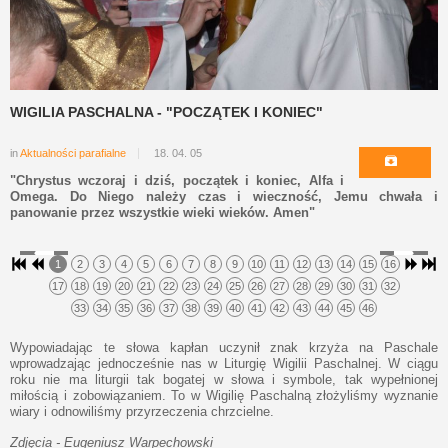
WIGILIA PASCHALNA - "POCZĄTEK I KONIEC"
in
Aktualności parafialne
18. 04. 05
"Chrystus wczoraj i dziś, początek i koniec, Alfa i
Omega. Do Niego należy czas i wieczność, Jemu chwała i
panowanie przez wszystkie wieki wieków. Amen"
1
2
3
4
5
6
7
8
9
10
11
12
13
14
15
16
17
18
19
20
21
22
23
24
25
26
27
28
29
30
31
32
33
34
35
36
37
38
39
40
41
42
43
44
45
46
Wypowiadając te słowa kapłan uczynił znak krzyża na Paschale
wprowadzając jednocześnie nas w Liturgię Wigilii Paschalnej. W ciągu
roku nie ma liturgii tak bogatej w słowa i symbole, tak wypełnionej
miłością i zobowiązaniem. To w Wigilię Paschalną złożyliśmy wyznanie
wiary i odnowiliśmy przyrzeczenia chrzcielne.
Zdjęcia - Eugeniusz Warpechowski