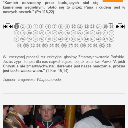
"Kamień odrzucony przez budujących stał się
kamieniem węgielnym. Stało się to przez Pana i cudem jest w
naszych oczach." (Ps 118,22)
1
2
3
4
5
6
7
8
9
10
11
12
13
14
15
16
17
18
19
20
21
22
23
24
25
26
27
28
29
30
31
32
33
34
35
36
37
38
39
40
41
42
43
44
45
46
47
48
49
50
51
52
53
54
55
56
57
58
59
60
61
62
63
W uroczystej procesji rezurekcyjnej głosimy Zmartwychwstanie Pańskie.
Jezus żyje - to jest dla nas najważniejsze, bo jak pisał św. Paweł "
A jeśli
Chrystus nie zmartwychwstał, daremne jest nasze nauczanie, próżna
jest także wasza wiara."
(1 Kor. 15,14)
Zdjęcia - Eugeniusz Warpechowski