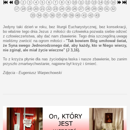
1
2
3
4
5
6
7
8
9
10
11
12
13
14
15
16
17
18
19
20
21
22
23
24
25
26
27
28
29
30
31
32
33
34
35
36
37
38
39
40
41
42
43
Jedyny taki dzień w roku, bez liturgii Eucharystycznej, bez konsekracji,
bo właśnie tego dnia Jezus z miłości do człowieka pozwala siebie odrzeć
z człowieczeństwa, aby dać nam zbawienie. Tego dnia szczególną uwagę
mieliśmy zwrócić na ogrom miłości
- "Tak bowiem Bóg umiłował świat,
że Syna swego Jednorodzonego dał, aby każdy, kto w Niego wierzy,
nie zginął, ale miał życie wieczne" (J 3,16).
To z krzyża płynie dla nas życiodajna łaska i nasze zbawienie, bo zanim
przyszło zmartwychwstanie, najpierw był krzyż i śmierć.
Zdjęcia - Eugeniusz Warpechowski